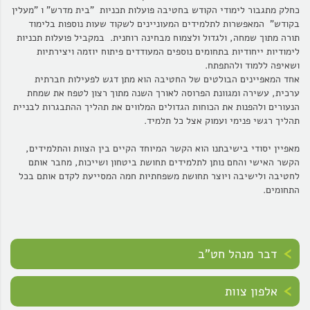
כחלק מתגבור לימודי הקודש בחטיבה פועלות תכניות "בית מדרש" ו "מעלין
בקודש" המאפשרות לתלמידים המעוניינים לשקוד שעות נוספות בלימוד
תורה מתוך שמחה, ולגדול ולצמוח מבחינה רוחנית
.
במקביל פועלות תכניות
לימודיות ייחודיות בתחומים נוספים המעודדים פיתוח יוזמה ויצירתיות
ושאיפה ללמוד ולהתפתח.
אחד המאפיינים הבולטים של החטיבה הוא מתן דגש לפעילות חברתית
ערכית, עשירה ומגוונת הפרוסה לאורך השנה מתוך רצון לטפח את שמחת
הנעורים ולהפנות את הכוחות הגדולים המלווים את תהליך ההתבגרות לבניית
תהליך רגשי פנימי ועמוק אצל כל תלמיד
.
מאפיין יסודי בישיבתנו הוא הקשר המיוחד הקיים בין הצוות והתלמידים,
הקשר האישי והחם נותן לתלמידים תחושת ביטחון ושייכות, מחבר אותם
לחטיבה ולישיבה ויוצר תחושת משפחתיות חמה המסייעת לקדם אותם בכל
התחומים.
דבר מנהל חט"ב
אלפון צוות