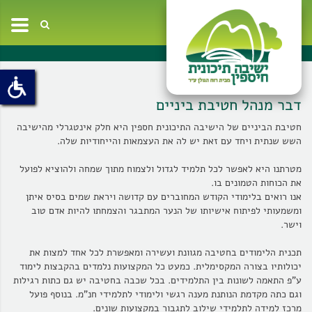
oggle
ation
דבר מנהל חטיבת ביניים
חטיבת הביניים של הישיבה התיכונית חספין היא חלק אינטגרלי מהישיבה
השש שנתית ויחד עם זאת יש לה את העצמאות והייחודיות שלה
.
מטרתנו היא לאפשר לכל תלמיד לגדול ולצמוח מתוך שמחה ולהוציא לפועל
את הכוחות הטמונים בו
.
אנו רואים בלימודי הקודש המחוברים עם קדושה ויראת שמים בסיס איתן
ומשמעותי לפיתוח אישיותו של הנער המתבגר והצמחתו להיות אדם טוב
וישר.
תכנית הלימודים בחטיבה מגוונת ועשירה ומאפשרת לכל אחד למצות את
יכולותיו בצורה המקסימלית. כמעט כל המקצועות נלמדים בהקבצות לימוד
ע"פ התאמה לשונות בין התלמידים. בכל שכבה בחטיבה יש גם כתות רגילות
וגם כתה מקדמת הנותנת מענה רגשי ולימודי לתלמידי חנ"מ. בנוסף פועל
מרכז למידה לתלמידי שילוב לתגבור במקצועות שונים.